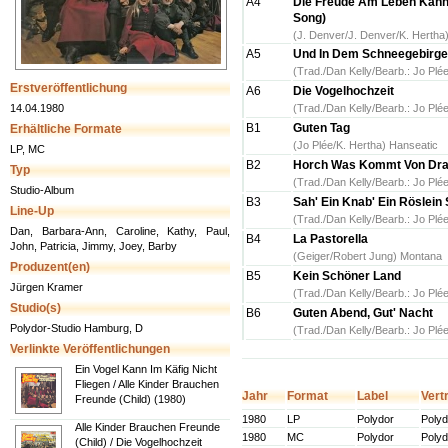
A4
Die Freude Am Leben Kan
Song)
(J. Denver/J. Denver/K. Hertha
A5
Und In Dem Schneegebirge
(Trad./Dan Kelly/Bearb.: Jo Plé
Erstveröffentlichung
A6
Die Vogelhochzeit
14.04.1980
(Trad./Dan Kelly/Bearb.: Jo Plé
B1
Guten Tag
Erhältliche Formate
(Jo Plée/K. Hertha) Hanseatic
LP, MC
B2
Horch Was Kommt Von Dra
Typ
(Trad./Dan Kelly/Bearb.: Jo Plé
Studio-Album
B3
Sah' Ein Knab' Ein Röslein 
Line-Up
(Trad./Dan Kelly/Bearb.: Jo Plé
Dan, Barbara-Ann, Caroline, Kathy, Paul,
B4
La Pastorella
John, Patricia, Jimmy, Joey, Barby
(Geiger/Robert Jung) Montana
Produzent(en)
B5
Kein Schöner Land
Jürgen Kramer
(Trad./Dan Kelly/Bearb.: Jo Plé
Studio(s)
B6
Guten Abend, Gut' Nacht
Polydor-Studio Hamburg, D
(Trad./Dan Kelly/Bearb.: Jo Plé
Verlinkte Veröffentlichungen
Ein Vogel Kann Im Käfig Nicht
Fliegen / Alle Kinder Brauchen
Jahr
Format
Label
Vert
Freunde (Child) (1980)
1980
LP
Polydor
Polyd
Alle Kinder Brauchen Freunde
1980
MC
Polydor
Polyd
(Child) / Die Vogelhochzeit