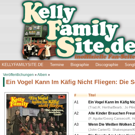
KELLYFAMILYSITE.DE
Termine
Biographie
Discographie
Songt
Veröffentlichungen
»
Alben
»
Ein Vogel Kann Im Käfig Nicht Fliegen: Die
#
Titel
A1
Ein Vogel Kann Im Käfig Nic
(Trad./K. Hertha/Bearb.: Jo Pl
A2
Alle Kinder Brauchen Freun
(F. Aguilar/Georg Canseco/K. H
A3
Wenn Die Weißen Wolken Zi
(John Carter/G. Shakespeare/K