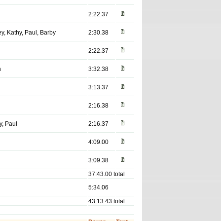
2:22.37
ey, Kathy, Paul, Barby
2:30.38
2:22.37
n
3:32.38
3:13.37
2:16.38
y, Paul
2:16.37
4:09.00
3:09.38
37:43.00 total
5:34.06
43:13.43 total