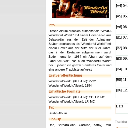
[A4] 04.
[A5] 05.
Info
[A6] 06.
Dieses Album erschien zunächst als "What A
Wonderful World!" mit einem Cover-Foto aus
[B1] 07.
Belascoáin aus der Zeit der Aufnahme.
Später erschien es als "Wonderful World!" mit
[B2] 08.
einem Cover aus der Mitte der 80er Jahre,
das in der Bretagne aufgenommen wurd.
Zudem erschien 1984 ein Album auf dem
[B3] 09.
Label "All Star", das auch "Wonderful World"
heißt, jedoch ein gänzlich anderes Cover und
[B4] 10.
eine andere Trackliste aufweist.
Erstveröffentlichung
[B5] 11.
Wonderful World! (KEL-Life): ????
Wonderful World (Allstar): 1984
[B6] 12.
Erhältliche Formate
Wonderful World! (KEL-Life): CD, LP, MC
Wonderful World (Allstar): LP, MC
Data:
Typ
Studio-Album
Line-Up
Tracklist
Dan, Barbara-Ann, Caroline, Kathy, Paul,