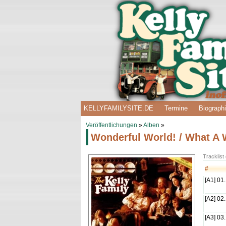
KELLYFAMILYSITE.DE
Termine
Biograph
Veröffentlichungen
»
Alben
»
Wonderful World! / What A 
Tracklist
#
[A1] 01.
[A2] 02.
[A3] 03.