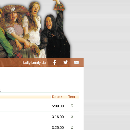
kellyfamily.de
?)
Dauer
Text
5:09.00
3:16.00
3:25.00