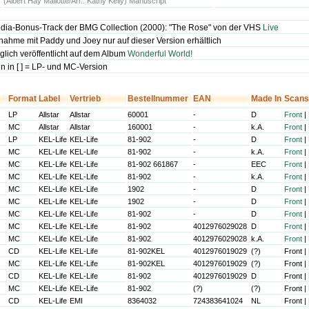
(Albert Hay Mallotte/Arr.: Kathy Kelly) Manuscript
dia-Bonus-Track der BMG Collection (2000): "The Rose" von der VHS
Live
ahme mit Paddy und Joey nur auf dieser Version erhältlich
glich veröffentlicht auf dem Album
Wonderful World!
 in [ ] = LP- und MC-Version
Format
Label
Vertrieb
Bestellnummer
EAN
Made In
Scans
LP
Allstar
Allstar
60001
-
D
Front
|
MC
Allstar
Allstar
160001
-
k.A.
Front
|
LP
KEL-Life
KEL-Life
81-902
-
D
Front
|
MC
KEL-Life
KEL-Life
81-902
-
k.A.
Front
|
MC
KEL-Life
KEL-Life
81-902 661867
-
EEC
Front
|
MC
KEL-Life
KEL-Life
81-902
-
k.A.
Front
|
MC
KEL-Life
KEL-Life
1902
-
D
Front
|
MC
KEL-Life
KEL-Life
1902
-
D
Front
|
MC
KEL-Life
KEL-Life
81-902
-
D
Front
|
MC
KEL-Life
KEL-Life
81-902
4012976029028
D
Front
|
MC
KEL-Life
KEL-Life
81-902
4012976029028
k.A.
Front
|
CD
KEL-Life
KEL-Life
81-902KEL
4012976019029
(?)
Front |
MC
KEL-Life
KEL-Life
81-902KEL
4012976019029
(?)
Front |
CD
KEL-Life
KEL-Life
81-902
4012976019029
D
Front |
MC
KEL-Life
KEL-Life
81-902
(?)
(?)
Front |
CD
KEL-Life
EMI
8364032
724383641024
NL
Front |