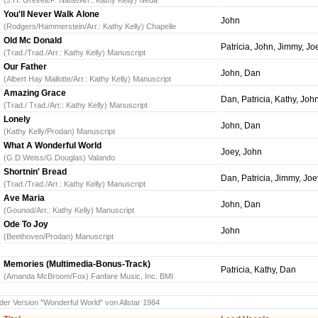
(J.H. Grevelt/P. Natte/Arr.: Kathy Kelly) Neda
You'll Never Walk Alone
John
(Rodgers/Hammerstein/Arr.: Kathy Kelly) Chapelle
Old Mc Donald
Patricia, John, Jimmy, Jo
(Trad./Trad./Arr.: Kathy Kelly) Manuscript
Our Father
John, Dan
(Albert Hay Mallotte/Arr.: Kathy Kelly) Manuscript
Amazing Grace
Dan, Patricia, Kathy, Joh
(Trad./ Trad./Arr.: Kathy Kelly) Manuscript
Lonely
John, Dan
(Kathy Kelly/Prodan) Manuscript
What A Wonderful World
Joey, John
(G.D.Weiss/G.Douglas) Valando
Shortnin' Bread
Dan, Patricia, Jimmy, Joe
(Trad./Trad./Arr.: Kathy Kelly) Manuscript
Ave Maria
John, Dan
(Gounod/Arr.: Kathy Kelly) Manuscript
Ode To Joy
John
(Beethoven/Prodan) Manuscript
Memories (Multimedia-Bonus-Track)
Patricia, Kathy, Dan
(Amanda McBroom/Fox) Fanfare Music, Inc. BMI
 der Version "Wonderful World" von Allstar 1984