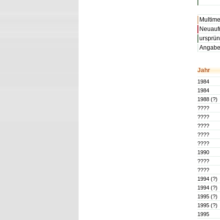
Multime
Neuaufn
ursprün
Angaben
Jahr
1984
1984
1988 (?)
????
????
????
????
????
1990
????
????
1994 (?)
1994 (?)
1995 (?)
1995 (?)
1995