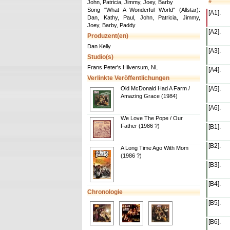
#
John, Patricia, Jimmy, Joey, Barby
Song "What A Wonderful World" (Allstar):
[A1].
Dan, Kathy, Paul, John, Patricia, Jimmy,
Joey, Barby, Paddy
[A2].
Produzent(en)
Dan Kelly
[A3].
Studio(s)
Frans Peter's Hilversum, NL
[A4].
Verlinkte Veröffentlichungen
Old McDonald Had A Farm /
[A5].
Amazing Grace (1984)
[A6].
We Love The Pope / Our
Father (1986 ?)
[B1].
[B2].
A Long Time Ago With Mom
(1986 ?)
[B3].
[B4].
Chronologie
[B5].
[B6].