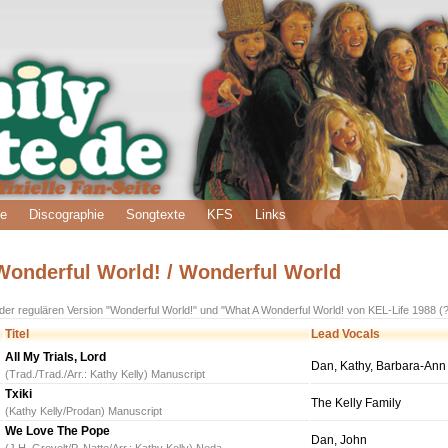
ie
Discographie
Songtexte
KFS
Links
Wonderful World! / Wonderful World
 der regulären Version "Wonderful World!" und "What A Wonderful World! von KEL-Life 1988 (
Titel
Lead Vocals
All My Trials, Lord
Dan, Kathy, Barbara-Ann
(Trad./Trad./Arr.: Kathy Kelly) Manuscript
Txiki
The Kelly Family
(Kathy Kelly/Prodan) Manuscript
We Love The Pope
Dan, John