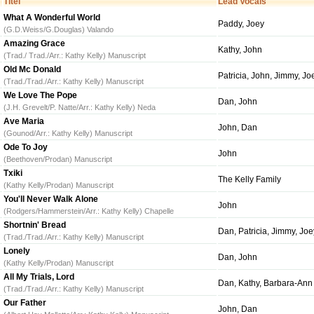
Titel
Lead Vocals
What A Wonderful World
Paddy, Joey
(G.D.Weiss/G.Douglas) Valando
Amazing Grace
Kathy, John
(Trad./ Trad./Arr.: Kathy Kelly) Manuscript
Old Mc Donald
Patricia, John, Jimmy, Jo
(Trad./Trad./Arr.: Kathy Kelly) Manuscript
We Love The Pope
Dan, John
(J.H. Grevelt/P. Natte/Arr.: Kathy Kelly) Neda
Ave Maria
John, Dan
(Gounod/Arr.: Kathy Kelly) Manuscript
Ode To Joy
John
(Beethoven/Prodan) Manuscript
Txiki
The Kelly Family
(Kathy Kelly/Prodan) Manuscript
You'll Never Walk Alone
John
(Rodgers/Hammerstein/Arr.: Kathy Kelly) Chapelle
Shortnin' Bread
Dan, Patricia, Jimmy, Joe
(Trad./Trad./Arr.: Kathy Kelly) Manuscript
Lonely
Dan, John
(Kathy Kelly/Prodan) Manuscript
All My Trials, Lord
Dan, Kathy, Barbara-Ann
(Trad./Trad./Arr.: Kathy Kelly) Manuscript
Our Father
John, Dan