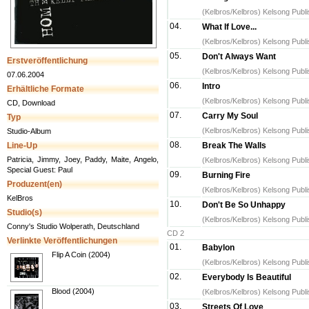
(Kelbros/Kelbros) Kelsong Publ
04.
What If Love...
(Kelbros/Kelbros) Kelsong Publ
05.
Don't Always Want
Erstveröffentlichung
(Kelbros/Kelbros) Kelsong Publ
07.06.2004
06.
Intro
Erhältliche Formate
(Kelbros/Kelbros) Kelsong Publ
CD, Download
07.
Carry My Soul
Typ
(Kelbros/Kelbros) Kelsong Publ
Studio-Album
08.
Line-Up
Break The Walls
Patricia, Jimmy, Joey, Paddy, Maite, Angelo,
(Kelbros/Kelbros) Kelsong Publ
Special Guest: Paul
09.
Burning Fire
Produzent(en)
(Kelbros/Kelbros) Kelsong Publ
KelBros
10.
Don't Be So Unhappy
Studio(s)
(Kelbros/Kelbros) Kelsong Publ
Conny's Studio Wolperath, Deutschland
CD 2
Verlinkte Veröffentlichungen
01.
Babylon
Flip A Coin (2004)
(Kelbros/Kelbros) Kelsong Publ
02.
Everybody Is Beautiful
Blood (2004)
(Kelbros/Kelbros) Kelsong Publ
03.
Streets Of Love