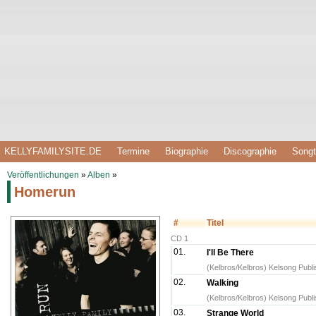
KELLYFAMILYSITE.DE
Termine
Biographie
Discographie
Songt
Veröffentlichungen
»
Alben
»
Homerun
#
Titel
CD 1
01.
I'll Be There
(Kelbros/Kelbros) Kelsong Publ
02.
Walking
(Kelbros/Kelbros) Kelsong Publ
03.
Strange World