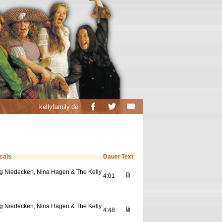
kellyfamily.de
cals
Dauer
Text
g Niedecken, Nina Hagen & The Kelly
4:01
g Niedecken, Nina Hagen & The Kelly
4:48