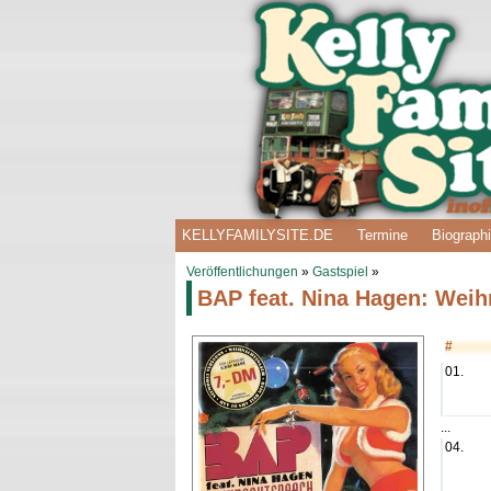
KELLYFAMILYSITE.DE
Termine
Biograph
Veröffentlichungen
»
Gastspiel
»
BAP feat. Nina Hagen: Wei
#
01.
...
04.