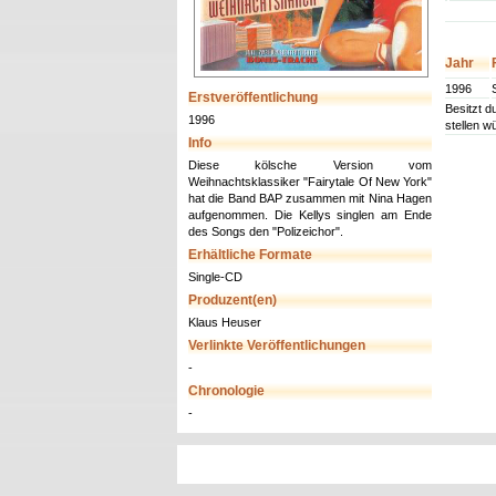
Jahr
1996
Erstveröffentlichung
Besitzt d
1996
stellen w
Info
Diese kölsche Version vom
Weihnachtsklassiker "Fairytale Of New York"
hat die Band BAP zusammen mit Nina Hagen
aufgenommen. Die Kellys singlen am Ende
des Songs den "Polizeichor".
Erhältliche Formate
Single-CD
Produzent(en)
Klaus Heuser
Verlinkte Veröffentlichungen
-
Chronologie
-