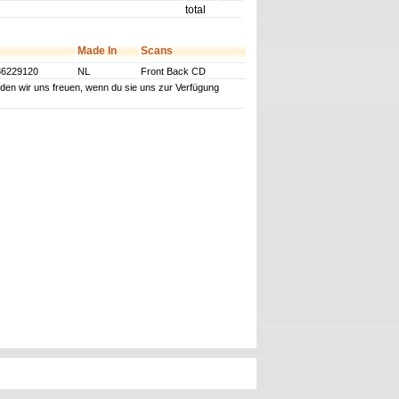
total
Made In
Scans
86229120
NL
Front Back CD
würden wir uns freuen, wenn du sie uns zur Verfügung