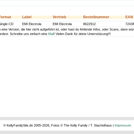
Format
Label
Vertrieb
Bestellnummer
EAN
Single-CD
EMI Electrola
EMI Electrola
8622912
7243
u eine Version, die hier nicht aufgeführt ist, oder hast du fehlende Infos, oder Scans, dann 
ürdest. Schreibe uns einfach eine
Mail
! Vielen Dank für deine Unterstützung!!!
© KellyFamilySite.de 2005-2026, Fotos © The Kelly Family / T. Stachelhaus |
Impressum