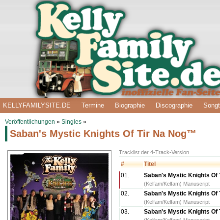
KELLYFAMILYSITE.DE
Termine
Biographie
Discographie
Songt
Veröffentlichungen
»
Singles
»
Saban's Mystic Knights Of Tir Na Nog™
Tracklist der 4-Track-Version
#
Titel
01.
Saban's Mystic Knights Of 
(Kelfam/Kelfam) Manuscript
02.
Saban's Mystic Knights Of 
(Kelfam/Kelfam) Manuscript
03.
Saban's Mystic Knights Of 