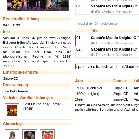
(Kelfam/Kelfam) Manuscript
04.
Saban's Mystic Knights Of
(Kelfam/Kelfam) Manuscript
Erstveröffentlichung
Tracklist der 2-Track-Version
04.10.1999
#
Titel
Info
01.
Saban's Mystic Knights Of 
Von der 4-Track-CD gibt es zwei Auflagen:
Bei einer frühen Auflage der Single kam es zu
(Kelfam/Kelfam) Manuscript
einem Schreibfehler. Sowohl auf dem Cover,
02.
Saban's Mystic Knights Of 
als auch auf der Disc sind die
(Kelfam/Kelfam) Manuscript
phonografischen Rechte mit "℗ 1994"
angegeben. Dies wurde später korrigiert in
"℗ 1999".
später veröffentlicht auf dem Album
B
Erhältliche Formate
Single-CD
Jahr
Format
La
Produzent(en)
1999 (Druckfehler)
Single-CD
Ari
The Kelly Family
1999 (korrigiert)
Single-CD
Ari
Verlinkte Veröffentlichungen
1999
Single-CD
Ari
Best Of The Kelly Family 2
Besitzt du eine Version, die hier nicht au
(1999)
stellen würdest. Schreibe uns einfach ein
Chronologie