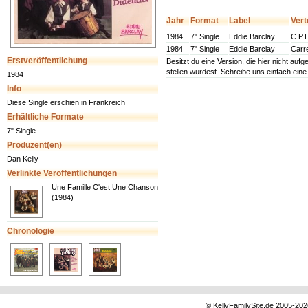
Jahr
Format
Label
Vert
1984
7" Single
Eddie Barclay
C.P.E
1984
7" Single
Eddie Barclay
Carre
Erstveröffentlichung
Besitzt du eine Version, die hier nicht au
stellen würdest. Schreibe uns einfach ein
1984
Info
Diese Single erschien in Frankreich
Erhältliche Formate
7" Single
Produzent(en)
Dan Kelly
Verlinkte Veröffentlichungen
Une Famille C'est Une Chanson
(1984)
Chronologie
© KellyFamilySite.de 2005-2026