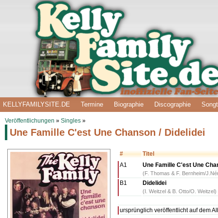
KELLYFAMILYSITE.DE
Termine
Biographie
Discographie
Songt
Veröffentlichungen
»
Singles
»
Une Famille C'est Une Chanson / Didelidei
#
Titel
A1
Une Famille C'est Une Ch
(F. Thomas & F. Bernheim/J.Nér
B1
Didelidei
(I. Weitzel & B. Otto/O. Weitzel)
ursprünglich veröffentlicht auf dem 