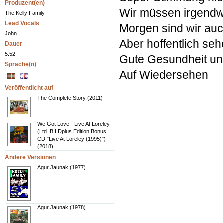
Produzent(en)
Wir müssen irgend
The Kelly Family
Lead Vocals
Morgen sind wir au
John
Aber hoffentlich seh
Dauer
5:52
Gute Gesundheit u
Sprache(n)
Auf Wiedersehen
Veröffentlicht auf
The Complete Story (2011)
We Got Love - Live At Loreley
(Ltd. BILDplus Edition Bonus
CD "Live At Loreley (1995)")
(2018)
Andere Versionen
Agur Jaunak (1977)
Agur Jaunak (1978)