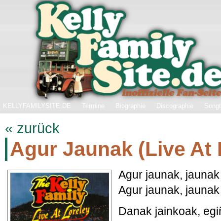
KELLYFAMILYSITE.DE
Termine
Biographie
Discographie
Songt
« zurück
Agur Jaunak (Live At 
Agur jaunak, jaunak 
Agur jaunak, jaunak 
Danak jainkoak, egi