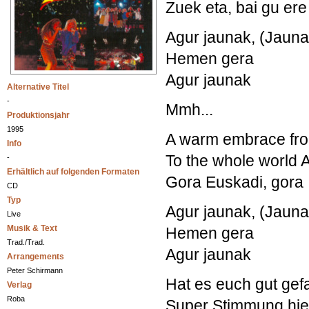
Zuek eta, bai gu ere
Agur jaunak, (Jaunak
Hemen gera
Agur jaunak
Alternative Titel
-
Mmh...
Produktionsjahr
1995
A warm embrace from
Info
To the whole world 
-
Erhältlich auf folgenden Formaten
Gora Euskadi, gora
CD
Typ
Agur jaunak, (Jaunak
Live
Musik & Text
Hemen gera
Trad./Trad.
Agur jaunak
Arrangements
Peter Schirmann
Hat es euch gut gefa
Verlag
Roba
Super Stimmung hier