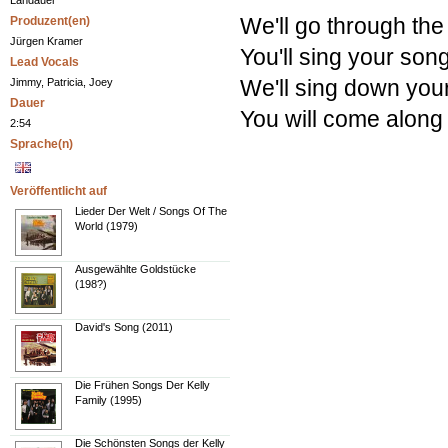
Landauer
We'll go through the
Produzent(en)
Jürgen Kramer
You'll sing your son
Lead Vocals
We'll sing down you
Jimmy, Patricia, Joey
Dauer
You will come along
2:54
Sprache(n)
Veröffentlicht auf
Lieder Der Welt / Songs Of The
World (1979)
Ausgewählte Goldstücke
(198?)
David's Song (2011)
Die Frühen Songs Der Kelly
Family (1995)
Die Schönsten Songs der Kelly