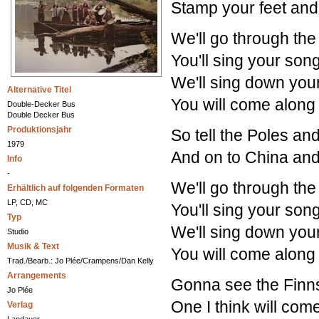
Stamp your feet and
We'll go through the
You'll sing your son
We'll sing down you
Alternative Titel
You will come along
Double-Decker Bus
Double Decker Bus
Produktionsjahr
So tell the Poles an
1979
And on to China and
Info
-
We'll go through the
Erhältlich auf folgenden Formaten
LP, CD, MC
You'll sing your son
Typ
We'll sing down you
Studio
Musik & Text
You will come along
Trad./Bearb.: Jo Plée/Crampens/Dan Kelly
Arrangements
Gonna see the Finns
Jo Plée
One I think will com
Verlag