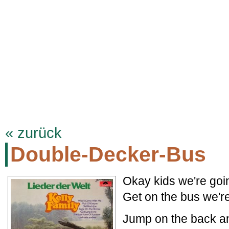
KELLYFAMILYSITE.DE
Termine
Biographie
Discographie
Songt
« zurück
Double-Decker-Bus
Okay kids we're goin'
Get on the bus we'
Jump on the back an